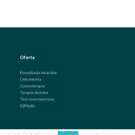
Oferta
Konsultacje lekarskie
Onkotermia
Ozonoterapia
Terapie dożylne
Test nowotworowy
iQMedix
ul. Obornicka 8A, 62-002 Jelonek