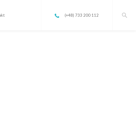
akt
(+48) 733 200 112