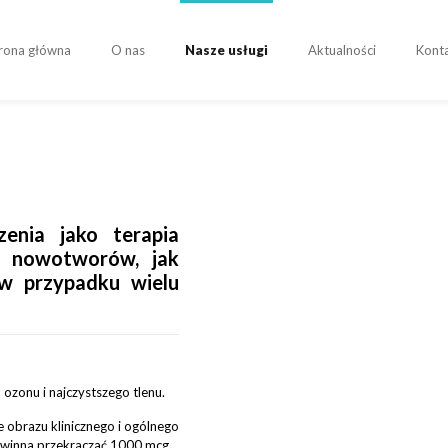
rona główna
O nas
Nasze usługi
Aktualności
Kont
enia jako terapia
a nowotworów, jak
 w przypadku wielu
ozonu i najczystszego tlenu.
 obrazu klinicznego i ogólnego
owinna przekraczać 1000 mcg.