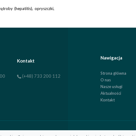
troby (hepatitis), opryszczki,
Nawigacja
Kontakt
Strona główna
:00
(+48) 733 200 112
O nas
Nasze usługi
Aktualności
Kontakt
.eu