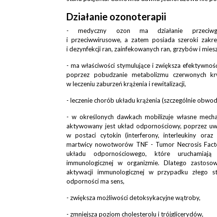
Działanie ozonoterapii
- medyczny ozon ma działanie przeciwgrzy
i przeciwwirusowe, a zatem posiada szeroki zakr
i dezynfekcji ran, zainfekowanych ran, grzybów i miesz
- ma właściwości stymulujące i zwiększa efektywnoś
poprzez pobudzanie metabolizmu czerwonych krw
w leczeniu zaburzeń krążenia i rewitalizacji,
- leczenie chorób układu krążenia (szczególnie obw
- w określonych dawkach mobilizuje własne mecha
aktywowany jest układ odpornościowy, poprzez uw
w postaci cytokin (interferony, interleukiny ora
martwicy nowotworów TNF - Tumor Necrosis Facto
układu odpornościowego, które uruchamiają
immunologicznej w organizmie. Dlatego zastos
aktywacji immunologicznej w przypadku złego s
odporności ma sens,
- zwiększa możliwości detoksykacyjne wątroby,
- zmniejsza poziom cholesterolu i trójglicerydów,