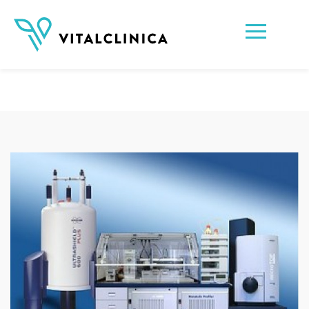
Test nowotworowy iQMedix